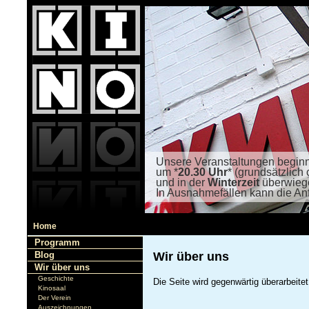
Unsere Veranstaltungen begin
um *
20.30 Uhr
* (grundsätzlich 
und in der
Winterzeit
überwiege
In Ausnahmefällen kann die An
Home
Programm
Blog
Wir über uns
Wir über uns
Geschichte
Die Seite wird gegenwärtig überarbeitet
Kinosaal
Der Verein
Auszeichnungen