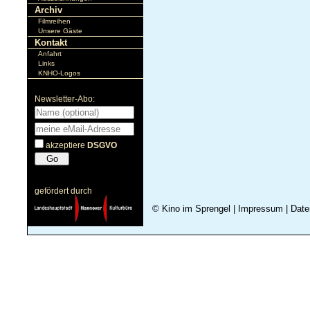
Archiv
Filmreihen
Unsere Gäste
Kontakt
Anfahrt
Links
KNHO-Logos
Newsletter-Abo:
akzeptiere
DSGVO
gefördert durch
© Kino im Sprengel
|
Impressum
|
Date